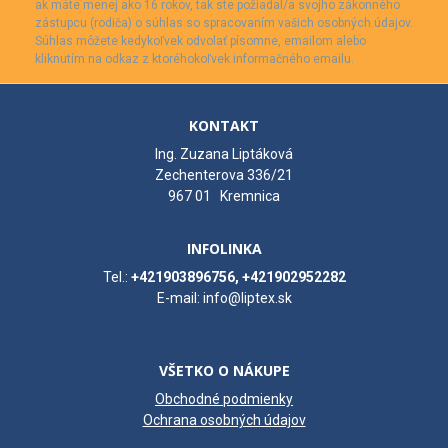
ak máte menej ako 16 rokov, tak ste požiadal/a svojho zákonného
zástupcu (rodiča) o súhlas so spracovaním vašich osobných údajov.
Súhlas môžete kedykoľvek odvolať písomne, emailom alebo
kliknutím na odkaz z ktoréhokoľvek informačného emailu.
KONTAKT
Ing. Zuzana Liptáková
Zechenterova 336/21
967 01 Kremnica
INFOLINKA
Tel.:
+421903896756, +421902952282
E-mail: info@liptex.sk
VŠETKO O NÁKUPE
Obchodné podmienky
Ochrana osobných údajov