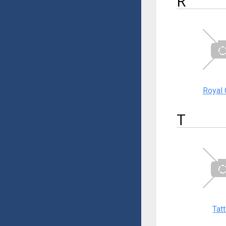
R
Royal 
T
Tatt