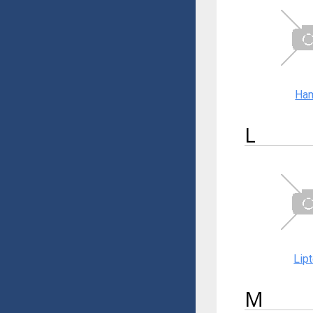
Ha
L
Lip
M