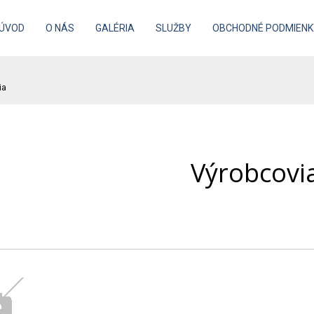
ÚVOD
O NÁS
GALÉRIA
SLUŽBY
OBCHODNÉ PODMIENK
ia
Výrobcovi