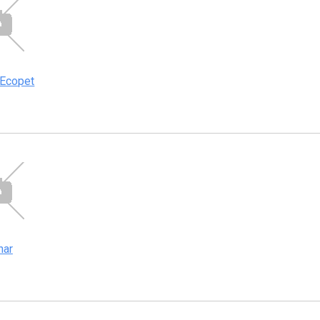
 Ecopet
nar