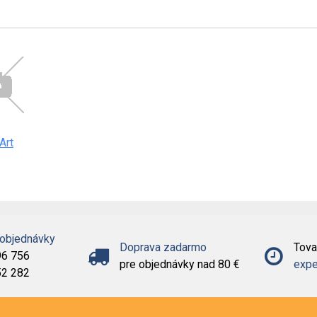
Art
 objednávky
Doprava zadarmo
Tova
96 756
pre objednávky nad 80 €
expe
52 282