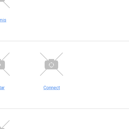
mis
tar
Connect