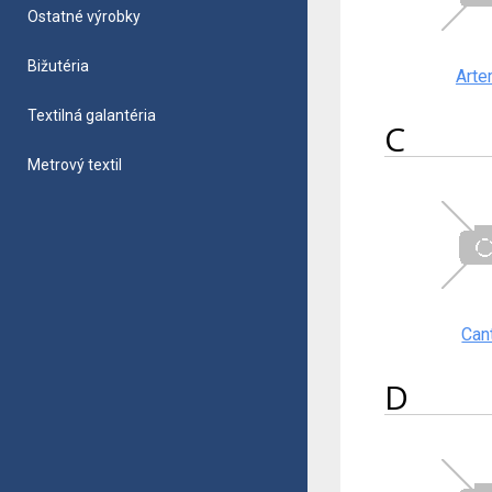
Ostatné výrobky
Bižutéria
Arte
Textilná galantéria
C
Metrový textil
Can
D