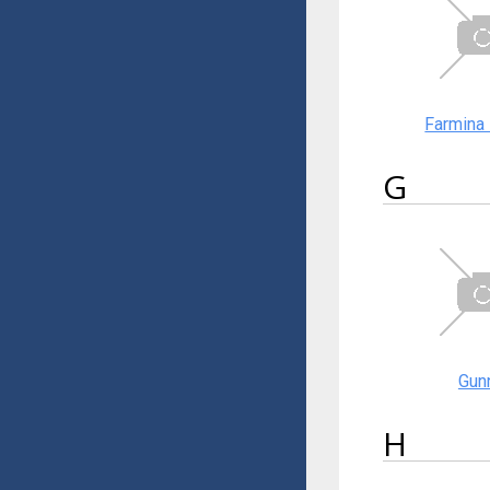
Farmina
G
Gun
H