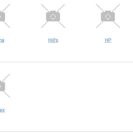
ma
Hill's
HP
tex