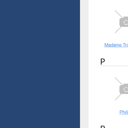
Madame Tri
P
Phil