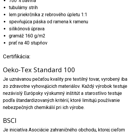
100 % bavlna
tubulárny strih
lem priekrčníka z rebrového úpletu 1:1
spevňujúca páska od ramena k ramenu
silikónová úprava
gramáž 160 g/m2
prať na 40 stupňov
Certifikácia:
Oeko-Tex Standard 100
Je uznávanou pečaťou kvality pre textilný tovar, vyrobený iba
zo zdravotne vyhovujúcich materiálov. Každý výrobok testuje
nezávislý Európsky výskumný inštitút a starostlivo testuje
podľa štandardizovaných kritérií, ktoré limitujú používanie
nebezpečných chemikálií pri ich výrobe.
BSCI
Je iniciatíva Asociácie zahraničného obchodu, ktorej cieľom