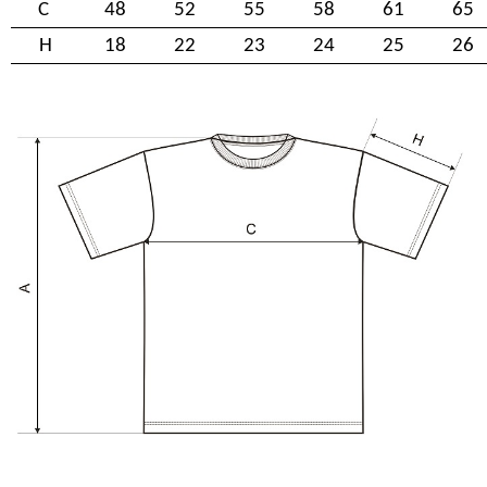
C
48
52
55
58
61
65
H
18
22
23
24
25
26