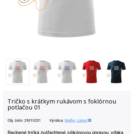
Tričko s krátkym rukávom s foklórnou
potlačou 01
Obj. čislo:
29010201
Výrobca:
Malfini, Liptex
Bavlnené tričká zušľachtené silikónovou úpravou, vďaka