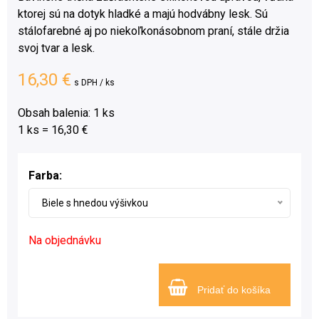
ktorej sú na dotyk hladké a majú hodvábny lesk. Sú
stálofarebné aj po niekoľkonásobnom praní, stále držia
svoj tvar a lesk.
16,30 €
s DPH / ks
Obsah balenia: 1 ks
1 ks = 16,30 €
Farba:
Biele s hnedou výšivkou
Na objednávku
Pridať do košíka