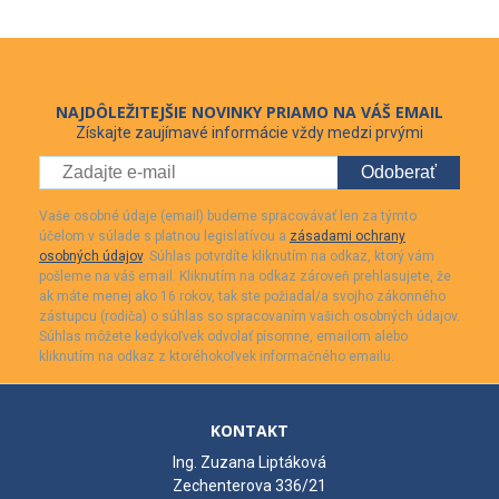
NAJDÔLEŽITEJŠIE NOVINKY PRIAMO NA VÁŠ EMAIL
Získajte zaujímavé informácie vždy medzi prvými
Odoberať
Vaše osobné údaje (email) budeme spracovávať len za týmto
účelom v súlade s platnou legislatívou a
zásadami ochrany
osobných údajov
. Súhlas potvrdíte kliknutím na odkaz, ktorý vám
pošleme na váš email. Kliknutím na odkaz zároveň prehlasujete, že
ak máte menej ako 16 rokov, tak ste požiadal/a svojho zákonného
zástupcu (rodiča) o súhlas so spracovaním vašich osobných údajov.
Súhlas môžete kedykoľvek odvolať písomne, emailom alebo
kliknutím na odkaz z ktoréhokoľvek informačného emailu.
KONTAKT
Ing. Zuzana Liptáková
Zechenterova 336/21