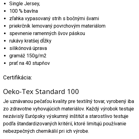
Single Jersey,
100 % bavlna
zľahka vypasovaný strih s bočnými švami
priekrčník lemovaný povrchovým materiálom
spevnenie ramenných švov páskou
rukávy kratšej dĺžky
silikónová úprava
gramáž 150g/m2
prať na 40 stupňov
Certifikácia:
Oeko-Tex Standard 100
Je uznávanou pečaťou kvality pre textilný tovar, vyrobený iba
zo zdravotne vyhovujúcich materiálov. Každý výrobok testuje
nezávislý Európsky výskumný inštitút a starostlivo testuje
podľa štandardizovaných kritérií, ktoré limitujú používanie
nebezpečných chemikálií pri ich výrobe.