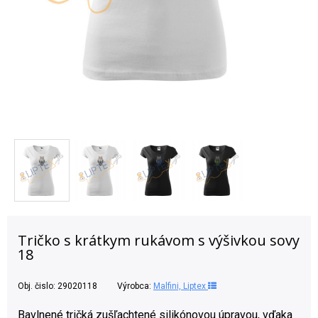
Tričko s krátkym rukávom s výšivkou sovy
18
Obj. čislo:
29020118
Výrobca:
Malfini, Liptex
Bavlnené tričká zušľachtené silikónovou úpravou, vďaka