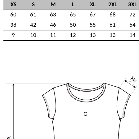
XS
S
M
L
XL
2XL
3XL
60
61
63
65
67
68
72
38
42
46
50
55
61
64
9
10
11
12
13
13
14