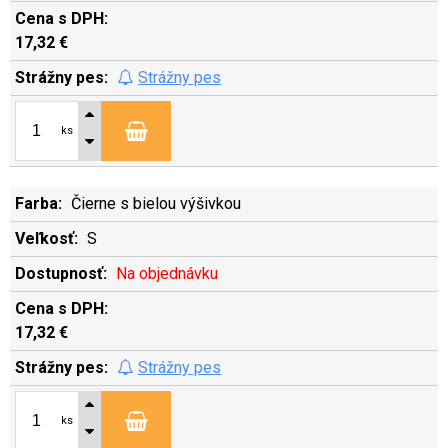
17,32 €
Strážny pes
ks
Čierne s bielou výšivkou
S
Na objednávku
17,32 €
Strážny pes
ks