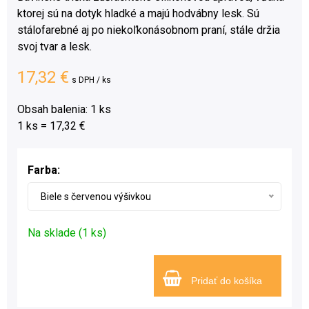
ktorej sú na dotyk hladké a majú hodvábny lesk. Sú
stálofarebné aj po niekoľkonásobnom praní, stále držia
svoj tvar a lesk.
17,32 €
s DPH / ks
Obsah balenia: 1 ks
1 ks = 17,32 €
Farba:
Biele s červenou výšivkou
Na sklade (1 ks)
Pridať do košíka