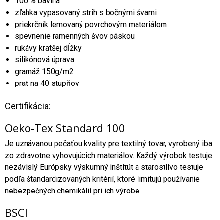
100 % bavlna
zľahka vypasovaný strih s bočnými švami
priekrčník lemovaný povrchovým materiálom
spevnenie ramenných švov páskou
rukávy kratšej dĺžky
silikónová úprava
gramáž 150g/m2
prať na 40 stupňov
Certifikácia:
Oeko-Tex Standard 100
Je uznávanou pečaťou kvality pre textilný tovar, vyrobený iba
zo zdravotne vyhovujúcich materiálov. Každý výrobok testuje
nezávislý Európsky výskumný inštitút a starostlivo testuje
podľa štandardizovaných kritérií, ktoré limitujú používanie
nebezpečných chemikálií pri ich výrobe.
BSCI