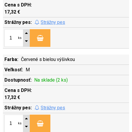
17,32 €
Strážny pes
ks
Červené s bielou výšivkou
M
Na sklade (2 ks)
17,32 €
Strážny pes
ks