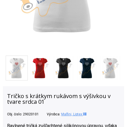
Tričko s krátkym rukávom s výšivkou v
tvare srdca 01
Obj. čislo:
29020101
Výrobca:
Malfini, Liptex
Bavlnené tričká zušľachtené silikónovou úpravou, vďaka