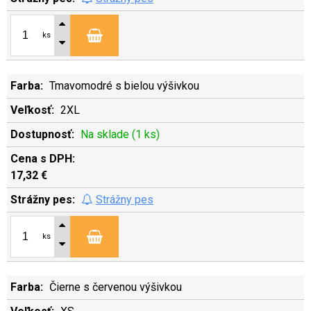
ks
Tmavomodré s bielou výšivkou
2XL
Na sklade (1 ks)
17,32 €
Strážny pes
ks
Čierne s červenou výšivkou