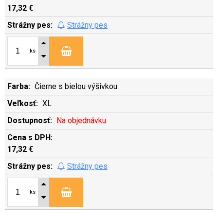
17,32 €
Strážny pes
ks
Čierne s bielou výšivkou
XL
Na objednávku
17,32 €
Strážny pes
ks