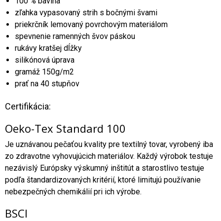
100 % bavlna
zľahka vypasovaný strih s bočnými švami
priekrčník lemovaný povrchovým materiálom
spevnenie ramenných švov páskou
rukávy kratšej dĺžky
silikónová úprava
gramáž 150g/m2
prať na 40 stupňov
Certifikácia:
Oeko-Tex Standard 100
Je uznávanou pečaťou kvality pre textilný tovar, vyrobený iba
zo zdravotne vyhovujúcich materiálov. Každý výrobok testuje
nezávislý Európsky výskumný inštitút a starostlivo testuje
podľa štandardizovaných kritérií, ktoré limitujú používanie
nebezpečných chemikálií pri ich výrobe.
BSCI