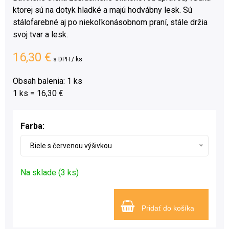
ktorej sú na dotyk hladké a majú hodvábny lesk. Sú
stálofarebné aj po niekoľkonásobnom praní, stále držia
svoj tvar a lesk.
16,30 €
s DPH / ks
Obsah balenia: 1 ks
1 ks = 16,30 €
Farba:
Biele s červenou výšivkou
Na sklade (3 ks)
Pridať do košíka