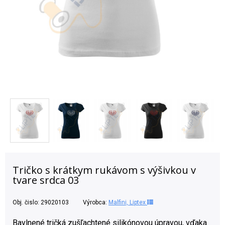
Tričko s krátkym rukávom s výšivkou v
tvare srdca 03
Obj. čislo:
29020103
Výrobca:
Malfini, Liptex
Bavlnené tričká zušľachtené silikónovou úpravou, vďaka