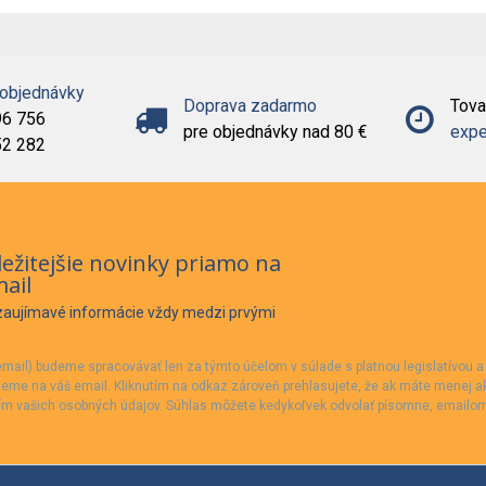
 objednávky
Doprava zadarmo
Tova
96 756
pre objednávky nad 80 €
expe
52 282
ežitejšie novinky priamo na
ail
 zaujímavé informácie vždy medzi prvými
mail) budeme spracovávať len za týmto účelom v súlade s platnou legislatívou 
leme na váš email. Kliknutím na odkaz zároveň prehlasujete, že ak máte menej ak
m vašich osobných údajov. Súhlas môžete kedykoľvek odvolať písomne, emailom 