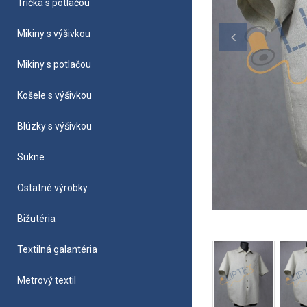
Tričká s potlačou
Mikiny s výšivkou
Mikiny s potlačou
Košele s výšivkou
Blúzky s výšivkou
Sukne
Ostatné výrobky
Bižutéria
Textilná galantéria
Metrový textil