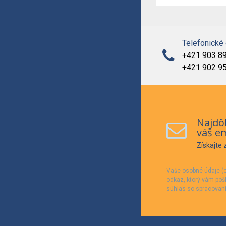
Telefonické
+421 903 8
+421 902 9
Najdôl
váš em
Získajte
Vaše osobné údaje (e
odkaz, ktorý vám poš
súhlas so spracovaní