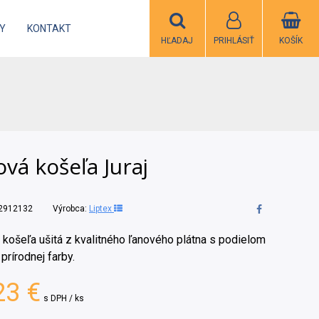
Y
KONTAKT
HĽADAJ
PRIHLÁSIŤ
KOŠÍK
vá košeľa Juraj
2912132
Výrobca:
Liptex
 košeľa ušitá z kvalitného ľanového plátna s podielom
 prírodnej farby.
23 €
s DPH / ks