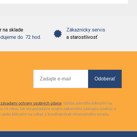
r na sklade
Zákaznícky servis
dujeme do 72 hod.
a starostlivosť
Odoberať
a
zásadami ochrany osobných údajov
. Súhlas potvrdíte kliknutím na
o 16 rokov, tak ste požiadal/a svojho zákonného zástupcu (rodiča) o
alebo kliknutím na odkaz z ktoréhokoľvek informačného emailu.