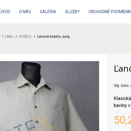
ÚVOD
O NÁS
GALÉRIA
SLUŽBY
OBCHODNÉ PODMIENK
 Z ĽANU
KOŠELE
Ľanová košeľa Juraj
Ľano
Obj. čislo:
Klasická
bavlny v
50,