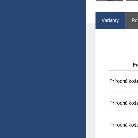
Varianty
Po
F
Prírodná koše
Prírodná koše
Prírodná koše