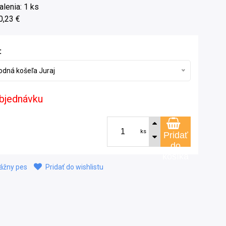
lenia: 1 ks
0,23 €
:
rodná košeľa Juraj
bjednávku
ks
Pridať
do
košíka
ážny pes
Pridať do wishlistu