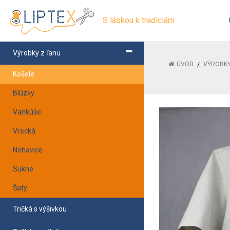
S láskou k tradíciám
Výrobky z ľanu
ÚVOD
VÝROBKY
Košele
Blúzky
Vankúše
Vrecká
Nohavice
Sukne
Šaty
Tričká s výšivkou