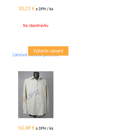
50,23
€
s DPH / ks
Na objednávku
Vyberte variant
Ľanová košeľa Jaroslav
60,48
€
s DPH / ks