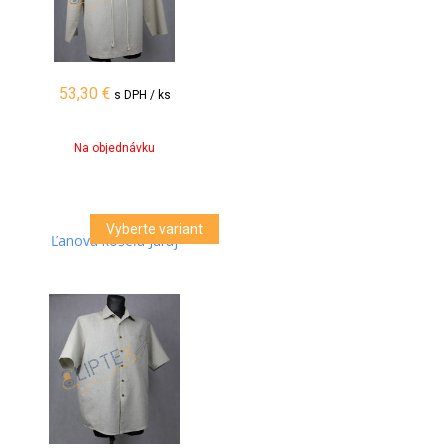
53,30
€
s DPH / ks
Na objednávku
Vyberte variant
Ľanová košeľa Juraj