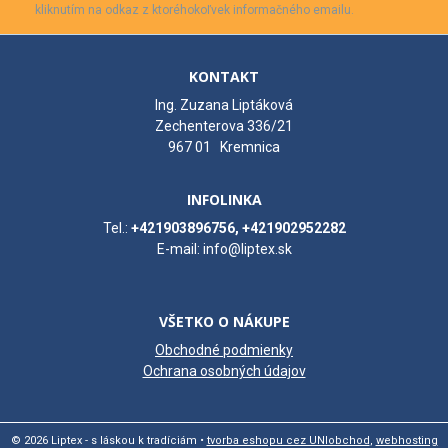
kliknutím na odkaz z ktoréhokoľvek informačného emailu.
KONTAKT
Ing. Zuzana Liptáková
Zechenterova 336/21
967 01 Kremnica
INFOLINKA
Tel.:
+421903896756, +421902952282
E-mail: info@liptex.sk
VŠETKO O NÁKUPE
Obchodné podmienky
Ochrana osobných údajov
© 2026 Liptex - s láskou k tradíciám •
tvorba eshopu cez UNIobchod
,
webhosting