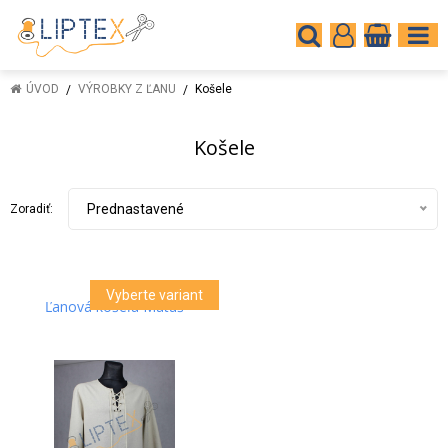
ÚVOD
VÝROBKY Z ĽANU
Košele
Košele
Prednastavené
Zoradiť:
Vyberte variant
Ľanová košeľa Matúš