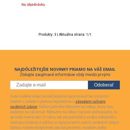
Na objednávku
Produkty:
3
| Aktuálna strana:
1
/
1
NAJDÔLEŽITEJŠIE NOVINKY PRIAMO NA VÁŠ EMAIL
Získajte zaujímavé informácie vždy medzi prvými
Odoberať
Vaše osobné údaje (email) budeme spracovávať len za týmto
účelom v súlade s platnou legislatívou a
zásadami ochrany
osobných údajov
. Súhlas potvrdíte kliknutím na odkaz, ktorý vám
pošleme na váš email. Kliknutím na odkaz zároveň prehlasujete, že
ak máte menej ako 16 rokov, tak ste požiadal/a svojho zákonného
zástupcu (rodiča) o súhlas so spracovaním vašich osobných údajov.
Súhlas môžete kedykoľvek odvolať písomne, emailom alebo