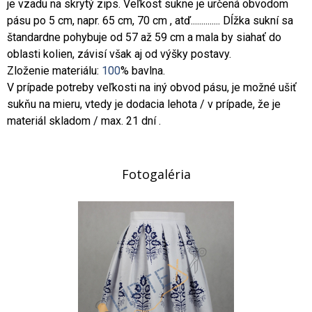
je vzadu na skrytý zips. Veľkost sukne je určená obvodom
pásu po 5 cm, napr. 65 cm, 70 cm , atď.............. Dĺžka sukní sa
štandardne pohybuje od 57 až 59 cm a mala by siahať do
oblasti kolien, závisí však aj od výšky postavy.
Zloženie materiálu:
100
% bavlna.
V prípade potreby veľkosti na iný obvod pásu, je možné ušiť
sukňu na mieru, vtedy je dodacia lehota / v prípade, že je
materiál skladom / max. 21 dní .
Fotogaléria