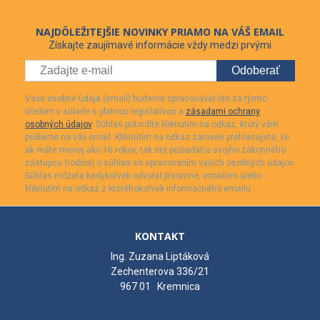
NAJDÔLEŽITEJŠIE NOVINKY PRIAMO NA VÁŠ EMAIL
Získajte zaujímavé informácie vždy medzi prvými
Odoberať
Vaše osobné údaje (email) budeme spracovávať len za týmto
účelom v súlade s platnou legislatívou a
zásadami ochrany
osobných údajov
. Súhlas potvrdíte kliknutím na odkaz, ktorý vám
pošleme na váš email. Kliknutím na odkaz zároveň prehlasujete, že
ak máte menej ako 16 rokov, tak ste požiadal/a svojho zákonného
zástupcu (rodiča) o súhlas so spracovaním vašich osobných údajov.
Súhlas môžete kedykoľvek odvolať písomne, emailom alebo
kliknutím na odkaz z ktoréhokoľvek informačného emailu.
KONTAKT
Ing. Zuzana Liptáková
Zechenterova 336/21
967 01 Kremnica