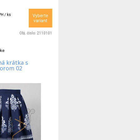
PH / ks
Vyberte
variant
Obj. čislo:
2110101
tke
á krátka s
zorom 02