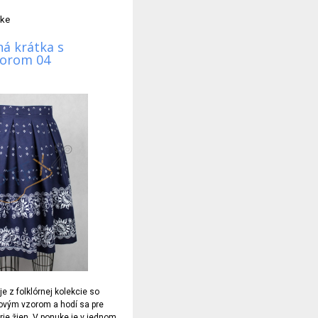
tke
á krátka s
zorom 04
e z folklórnej kolekcie so
ovým vzorom a hodí sa pre
rie žien. V ponuke je v jednom