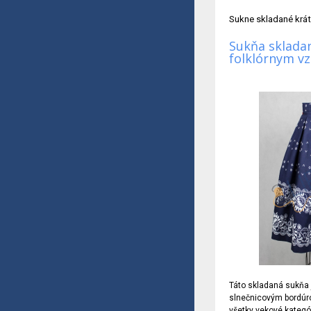
Sukne skladané krá
Sukňa skladan
folklórnym v
Táto skladaná sukňa j
slnečnicovým bordúr
všetky vekové kategó