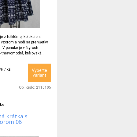
e z folklórnej kolekcie s
zorom a hodí sa pre všetky
. V ponuke je v štyroch
 - tmavomodrá, kráľovská
rna.
PH / ks
Vyberte
variant
Obj. čislo:
2110105
tke
á krátka s
zorom 06