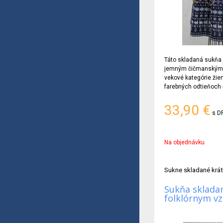
Táto skladaná sukňa j
jemným čičmanským v
vekové kategórie žien
farebných odtieňoch
modrá, červená a čie
33,90
€
s D
Na objednávku
Sukne skladané krá
Sukňa skladan
folklórnym v