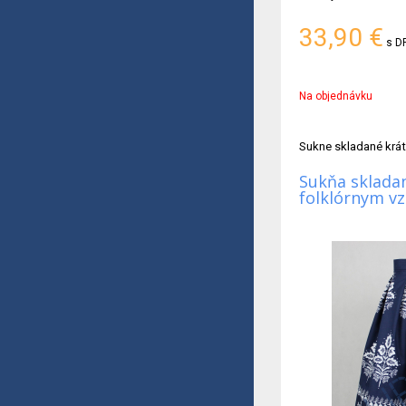
33,90
€
s D
Na objednávku
Sukne skladané krá
Sukňa skladan
folklórnym v