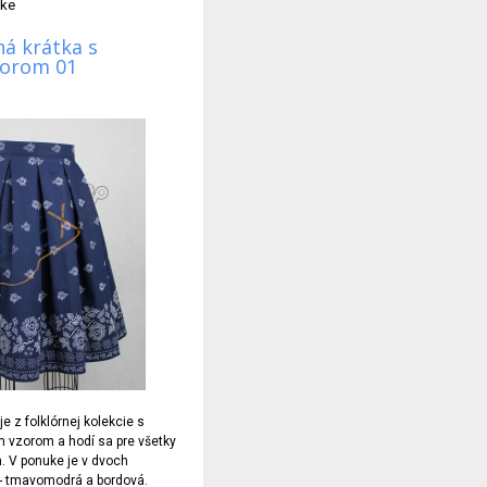
tke
á krátka s
zorom 01
e z folklórnej kolekcie s
 vzorom a hodí sa pre všetky
. V ponuke je v dvoch
 - tmavomodrá a bordová.