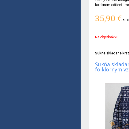
farebnom odtieni - m
35,90
€
s D
Na objednávku
Sukne skladané krá
Sukňa skladan
folklórnym v