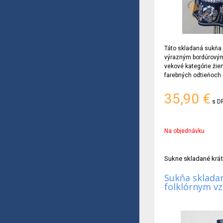
Táto skladaná sukňa j
výrazným bordúrovým
vekové kategórie žien
farebných odtieňoch
35,90
€
s D
Na objednávku
Sukne skladané krá
Sukňa skladan
folklórnym v