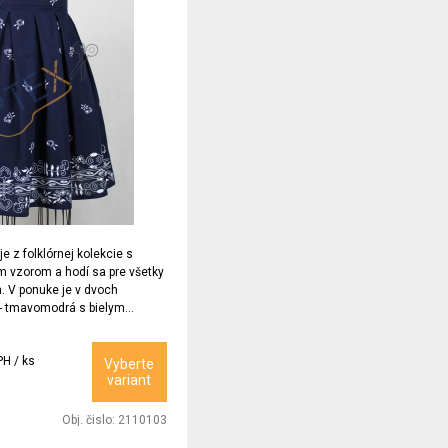
e z folklórnej kolekcie s
 vzorom a hodí sa pre všetky
. V ponuke je v dvoch
 - tmavomodrá s bielym
drým vzorom.
PH / ks
Vyberte
variant
Obj. čislo:
2110103