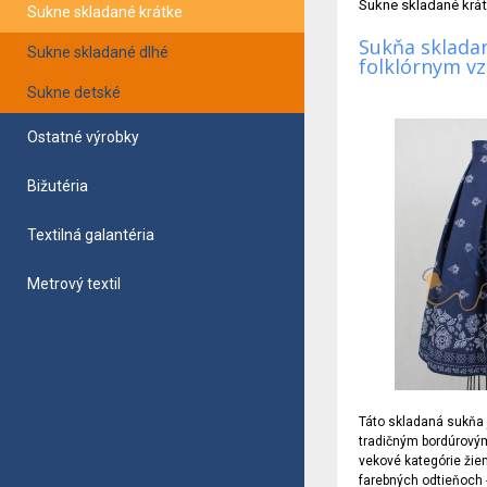
Sukne skladané krá
Sukne skladané krátke
Sukňa skladan
Sukne skladané dlhé
folklórnym v
Sukne detské
Ostatné výrobky
Bižutéria
Textilná galantéria
Metrový textil
Táto skladaná sukňa j
tradičným bordúrovým
vekové kategórie žien
farebných odtieňoch