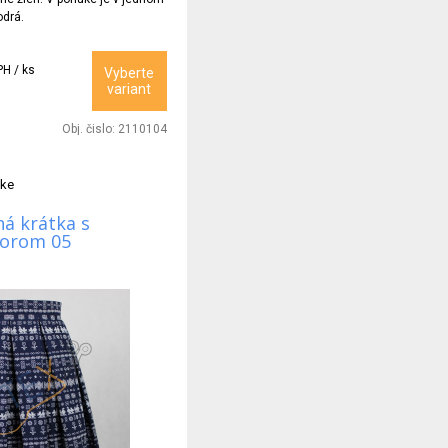
odrá.
PH / ks
Vyberte
variant
Obj. čislo:
2110104
tke
á krátka s
zorom 05