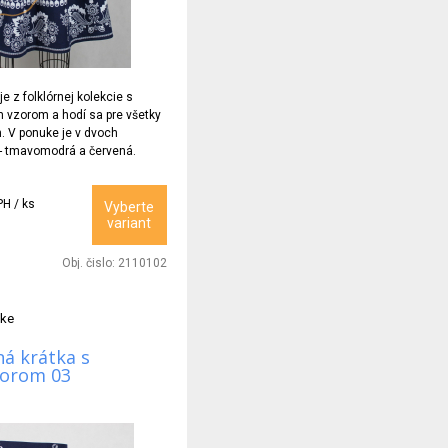
e z folklórnej kolekcie s
 vzorom a hodí sa pre všetky
. V ponuke je v dvoch
 - tmavomodrá a červená.
PH / ks
Vyberte
variant
Obj. čislo:
2110102
tke
á krátka s
zorom 03