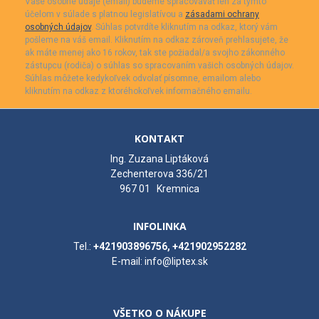
Vaše osobné údaje (email) budeme spracovávať len za týmto
účelom v súlade s platnou legislatívou a
zásadami ochrany
osobných údajov
. Súhlas potvrdíte kliknutím na odkaz, ktorý vám
pošleme na váš email. Kliknutím na odkaz zároveň prehlasujete, že
ak máte menej ako 16 rokov, tak ste požiadal/a svojho zákonného
zástupcu (rodiča) o súhlas so spracovaním vašich osobných údajov.
Súhlas môžete kedykoľvek odvolať písomne, emailom alebo
kliknutím na odkaz z ktoréhokoľvek informačného emailu.
KONTAKT
Ing. Zuzana Liptáková
Zechenterova 336/21
967 01 Kremnica
INFOLINKA
Tel.:
+421903896756, +421902952282
E-mail: info@liptex.sk
VŠETKO O NÁKUPE