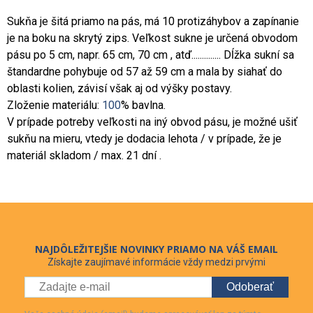
Sukňa je šitá priamo na pás, má 10 protizáhybov a zapínanie
je na boku na skrytý zips. Veľkost sukne je určená obvodom
pásu po 5 cm, napr. 65 cm, 70 cm , atď.............. Dĺžka sukní sa
štandardne pohybuje od 57 až 59 cm a mala by siahať do
oblasti kolien, závisí však aj od výšky postavy.
Zloženie materiálu:
100
% bavlna.
V prípade potreby veľkosti na iný obvod pásu, je možné ušiť
sukňu na mieru, vtedy je dodacia lehota / v prípade, že je
materiál skladom / max. 21 dní .
NAJDÔLEŽITEJŠIE NOVINKY PRIAMO NA VÁŠ EMAIL
Získajte zaujímavé informácie vždy medzi prvými
Odoberať